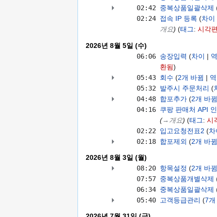
02:42
중복상품일괄삭제
‎‎
02:24
접속 IP 등록
차이
개요
태그
:
시각
2026년 8월 5일 (수)
06:06
송장입력
차이
환됨
05:43
회수
‎‎
2개 바뀜
역
05:32
발주시 주문처리
04:48
합포추가
‎‎
2개 바
04:16
쿠팡 판매처 API 
→‎개요
태그
:
시
02:22
입고요청전표2
차
02:18
합포제외
‎‎
2개 바
2026년 8월 3일 (월)
08:20
항목설정
‎‎
2개 바
07:57
중복상품개별삭제
06:34
중복상품일괄삭제
05:40
고객등급관리
‎‎
7개
2026년 7월 31일 (금)