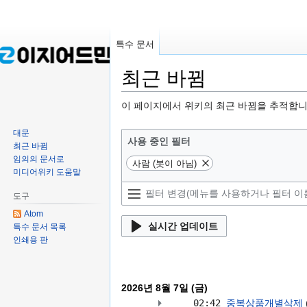
특수 문서
최근 바뀜
둘
검
이 페이지에서 위키의 최근 바뀜을 추적합니
러
색
대문
보
으
사용 중인 필터
최근 바뀜
기
로
임의의 문서로
사람 (봇이 아님)
로
이
미디어위키 도움말
이
동
동
도구
Atom
실시간 업데이트
특수 문서 목록
인쇄용 판
2026년 8월 7일 (금)
02:42
중복상품개별삭제
‎‎