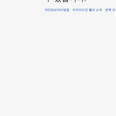
개인정보처리방침
이지어드민 헬프 소개
면책 조