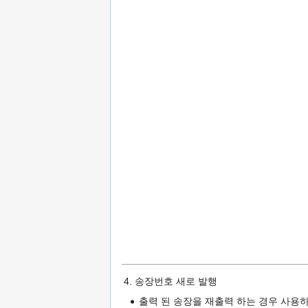
4. 송장번호 새로 발행
출력 된 송장을 재출력 하는 경우 사용