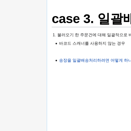
case 3. 일
1. 불러오기 한 주문건에 대해 일괄적으로
바코드 스캐너를 사용하지 않는 경우
송장을 일괄배송처리하려면 어떻게 하