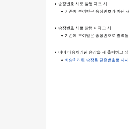
송장번호 새로 발행 체크 시
기존에 부여받은 송장번호가 아닌 
송장번호 새로 발행 미체크 시
기존에 부여받은 송장번호로 출력됩
이미 배송처리된 송장을 재 출력하고 싶
배송처리된 송장을 같은번호로 다시 