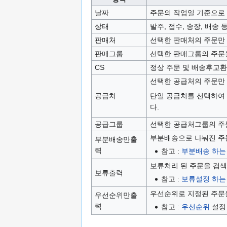
날짜
주문의 작업일 기준으로 
상태
발주, 접수, 송장, 배송
판매처
선택한 판매처의 주문만 
판매그룹
선택한 판매그룹의 주문을
CS
정상 주문 및 배송후교환
선택한 공급처의 주문만 
공급처
단일 공급처를 선택하여 
다.
공급그룹
선택한 공급처그룹의 주문
부분배송으로 나눠진 주문
부분배송만출
력
참고 :
부분배송 하는
보류처리 된 주문을 검색
보류출력
참고 :
보류설정 하는
우선순위로 지정된 주문을
우선순위만출
력
참고 :
우선순위
설정