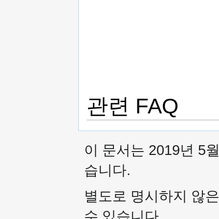
관련 FAQ
이 문서는 2019년 5
습니다.
별도로 명시하지 않은
수 있습니다.